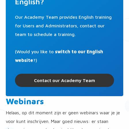
English?
Our Academy Team provides English training
for Users and Administrators, contact our
team to schedule a training.
(Would you like to
switch to our English
website
?)
Contact our Academy Team
Webinars
Helaas, op dit moment zijn er geen webinars waar je je
voor kunt inschrijven. Maar goed nieuws: er staan