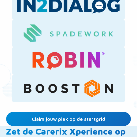
naar
single
pagina
Ga
naar
single
pagina
Ga
naar
single
pagina
Claim jouw plek op de startgrid
Zet de Carerix Xperience op