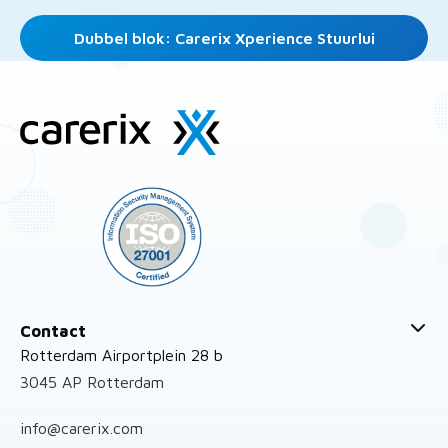
Dubbel blok: Carerix Xperience Stuurlui
Site
footer
Contact
Rotterdam Airportplein 28 b
3045 AP Rotterdam
info@carerix.com