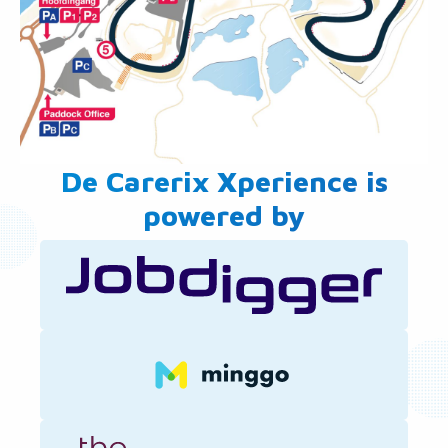
De Carerix Xperience is
powered by
Ga
naar
single
pagina
Ga
naar
single
pagina
Ga