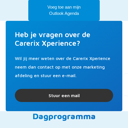
Voeg toe aan mijn
Outlook Agenda
Heb je vragen over de
Carerix Xperience?
Wil jij meer weten over de Carerix Xperience
neem dan contact op met onze marketing
afdeling en stuur een e-mail.
Stuur een mail
Dagprogramma