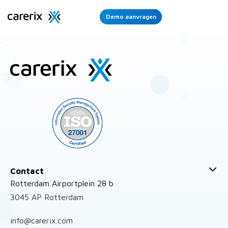
Demo aanvragen
Ope
Men
Site
footer
Contact
Rotterdam Airportplein 28 b
3045 AP Rotterdam
info@carerix.com