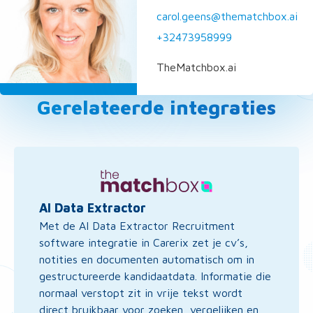
carol.geens@thematchbox.ai
+32473958999
TheMatchbox.ai
Gerelateerde integraties
Lees
meer
over
AI
AI Data Extractor
Data
Met de AI Data Extractor Recruitment
Extractor
software integratie in Carerix zet je cv’s,
notities en documenten automatisch om in
gestructureerde kandidaatdata. Informatie die
normaal verstopt zit in vrije tekst wordt
direct bruikbaar voor zoeken, vergelijken en