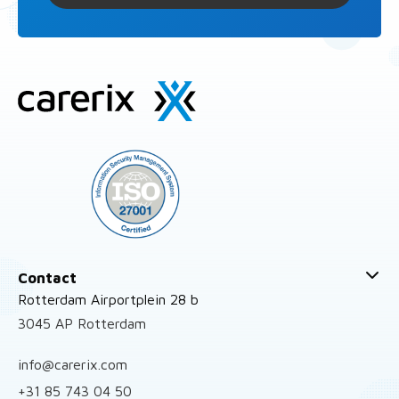
Site
footer
Contact
Rotterdam Airportplein 28 b
3045 AP Rotterdam
info@carerix.com
+31 85 743 04 50