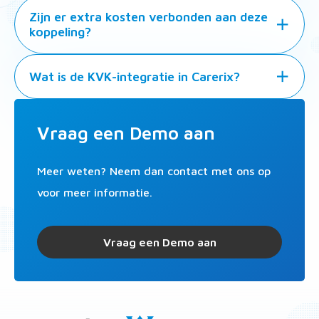
Zijn er extra kosten verbonden aan deze
koppeling?
Wat is de KVK-integratie in Carerix?
Vraag een Demo aan
Meer weten? Neem dan contact met ons op
voor meer informatie.
Vraag een Demo aan