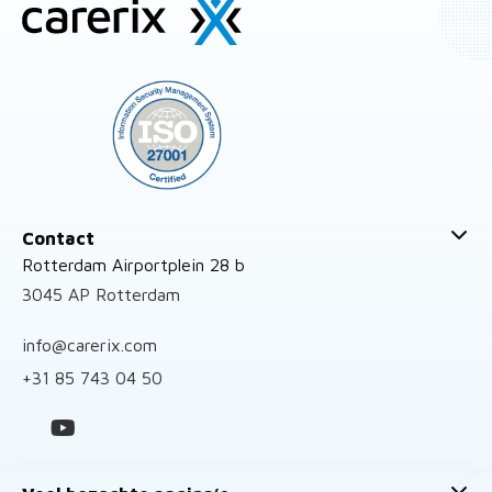
Site
footer
Contact
Rotterdam Airportplein 28 b
3045 AP Rotterdam
info@carerix.com
+31 85 743 04 50