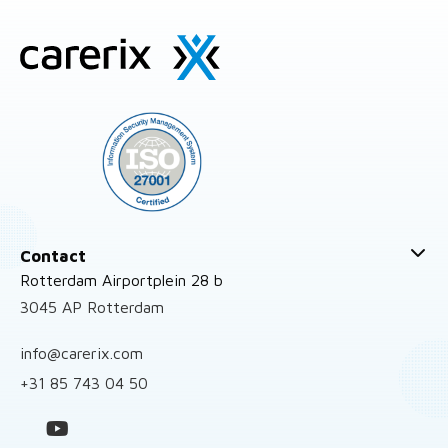
Site
footer
Contact
Rotterdam Airportplein 28 b
3045 AP Rotterdam
info@carerix.com
+31 85 743 04 50