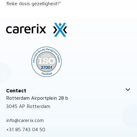
flinke dosis gezelligheid!”
Site
footer
Contact
Rotterdam Airportplein 28 b
3045 AP Rotterdam
info@carerix.com
+31 85 743 04 50