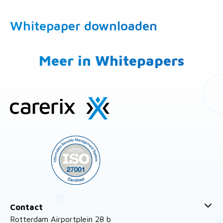
Whitepaper downloaden
Meer in Whitepapers
Site
footer
Contact
Rotterdam Airportplein 28 b