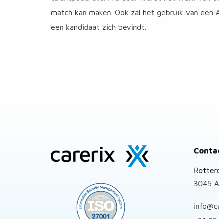
match kan maken. Ook zal het gebruik van een A
een kandidaat zich bevindt.
Site
Conta
footer
Rotter
3045 A
info@c