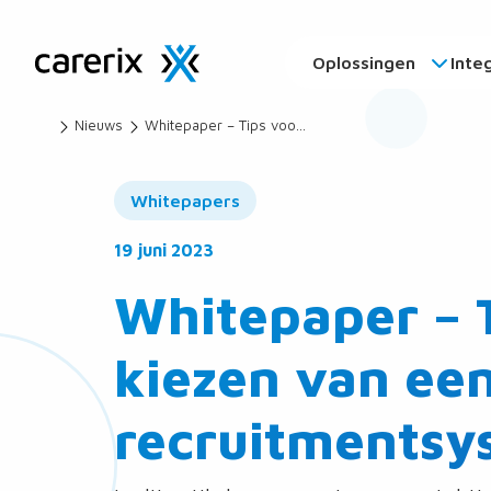
Oplossingen
Inte
Carerix
Nieuws
Whitepaper – Tips voor het kiezen van een recruitmentsysteem
Recruitmentsoftware
Whitepapers
19 juni 2023
Whitepaper – T
kiezen van ee
recruitmentsy