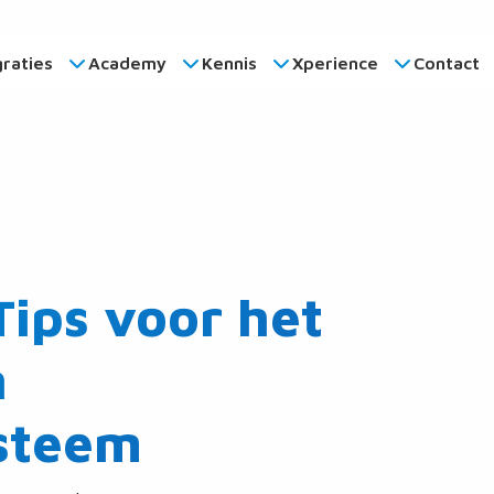
graties
Academy
Kennis
Xperience
Contact
ips voor het
n
steem