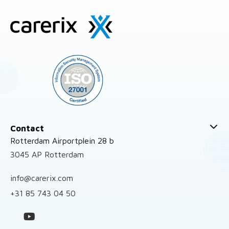
Site
footer
Contact
Rotterdam Airportplein 28 b
3045 AP Rotterdam
info@carerix.com
+31 85 743 04 50