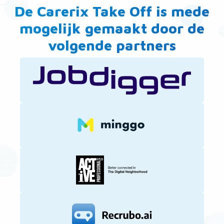
De Carerix Take Off is mede
mogelijk gemaakt door de
volgende partners
Ga
naar
single
pagina
Ga
naar
single
pagina
Ga
naar
single
pagina
Ga
naar
single