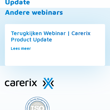
Update
Andere webinars
Terugkijken Webinar | Carerix
Product Update
overTerugkijken
Lees meer
Webinar
|
Carerix
Site
Product
Update
footer